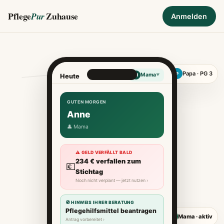
Pflege
Zuhause
Pur
Anmelden
Papa · PG 3
P
Mama
M
Heute
▼
GUTEN MORGEN
Anne
👤 Mama
⚠ GELD VERFÄLLT BALD
234 € verfallen zum
💶
Stichtag
Noch nicht verplant — jetzt nutzen ›
🧭 HINWEIS IHRER BERATUNG
Pflegehilfsmittel beantragen
Mama · aktiv
M
Antrag vorbereitet ›