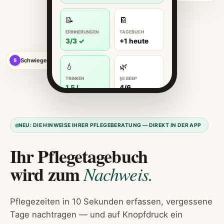
📝
📔
ERINNERUNGEN
TAGEBUCH
3/3 ✓
+1 heute
Schwiegermutter
S
💧
🌿
TRINKEN
§5 BEEP
1,5 L
4/6
NEU: DIE HINWEISE IHRER PFLEGEBERATUNG — DIREKT IN DER APP
Ihr Pflegetagebuch
wird zum
Nachweis.
Pflegezeiten in 10 Sekunden erfassen, vergessene
Tage nachtragen — und auf Knopfdruck ein